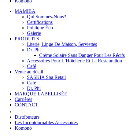
Komonō
MAMIBA
Qui Sommes-Nous?
Certifications
Politique Éco
Galerie
PRODUITS
Literie, Linge De Maison, Serviettes
Dr. Phi
Crème Solaire Sans Danger Pour Les Récifs
Accessoires Pour L’Hôtellerie Et La Restauration
Café
Vente au détail
SASKIA Spa Retail
Café
Dr. Phi
MARQUE LABELLISÉE
Carrières
CONTACT
Distributeurs
Les Incontournables Accessoires
Komonō