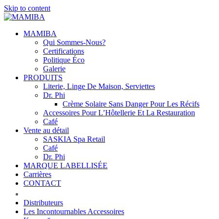
Skip to content
MAMIBA
Qui Sommes-Nous?
Certifications
Politique Éco
Galerie
PRODUITS
Literie, Linge De Maison, Serviettes
Dr. Phi
Crème Solaire Sans Danger Pour Les Récifs
Accessoires Pour L’Hôtellerie Et La Restauration
Café
Vente au détail
SASKIA Spa Retail
Café
Dr. Phi
MARQUE LABELLISÉE
Carrières
CONTACT
Distributeurs
Les Incontournables Accessoires